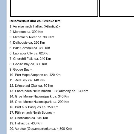
Reiseverlauf und ca. Strecke Km
1. Anreise nach Halifax (Atlantica) -
2. Moncton ca. 300 Km
3. Miramachi River ca. 300 Km
4. Dalhousie ca. 260 Km
5. Baie Comeau ca. 350 Km
6. Labrador City ca. 620 Km
7. Churchill Falls ca. 240 Km
8. Goose Bay ca. 300 Km
9. Goose Bay -
10. Port Hope Simpson ca. 420 Km
11. Red Bay ca. 140 Km
12. L’Anse auf Clair ca. 80 Km
13. Fähre nach Neufundland – St. Anthony ca. 130 Km
14. Gros Morne Nationalpark ca. 340 Km
15. Gros Morne Nationalpark ca. 200 Km
16. Port aux Basques ca. 350 Km
17. Fähre nach North Sydney -
18. Cheticamp ca. 310 Km
19. Halifax ca. 430 Km
20. Abreise (Gesamtstrecke ca. 4.800 Km)