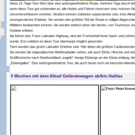
Diese 21-Tage-Tour führt über eine außergewöhnliche Route, mehrere Tage durch tief
wenn diese Tour gut vorbereitet ist, alle Hotels und Fähren reserviert sind, müssen S
Unvorhersehbarem rechnen. Straßen können zeitweise unpassierbar sein, trotz Allrad
unvergessliches Erlebnis. Sie werden den größten Teil der Route in völliger Abgeschi
Wildtiere beobachten können, Sie werden einfach eines der letzten, von Tourismus un
Gebiete erleben.
Sie fahren den Trans-Labrador-Highway, eine bei Trockenheit feste Sand- und Lehmstra
wurde. Erst seitdem ist diese Tour überhaupt möglich geworden.
Tiere werden das große Labrador-Erlebnis sein. Hier leben die größten Caribouherde
Sie werden die majestätischen Weißkopfadler sehen, wie auch Elche, Hirsche und mö
Schiffsstrecke nach Newfoundland „segeln“ riesige Eisberge an der Küste entlang, denn
„Eisbergallee“. Eine außergewöhnliche Tour, die auch heute noch ein bisschen Abenteu
3 Wochen mit dem Allrad Geländewagen ab/bis Halifax