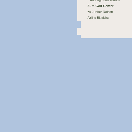
Ausflüge und Touren
Zum Golf Center
zu Junker Reisen
Airline Blacklist