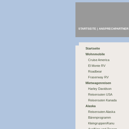
STARTSEITE
|
ANSPRECHPARTNER
Startseite
Wohnmobile
Cruise America
El Monte RV
Roadbear
Fraserway RV
Mietwagenreisen
Harley Davidson
Reiserouten USA
Reiserouten Kanada
Alaska
Reiserouten Alaska
Bärenprogramm
Kleingruppen/Kanu